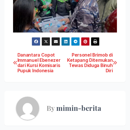
Post
Danantara Copot
Personel Brimob di
Immanuel Ebenezer
Ketapang Ditemukan
dari Kursi Komisaris
Tewas Diduga Binuh
navigation
Pupuk Indonesia
Diri
By
mimin-berita