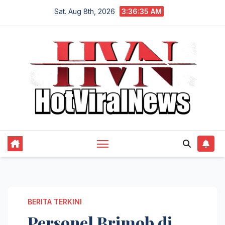
Skip
Sat. Aug 8th, 2026
3:36:36 AM
to
content
BERITA TERKINI
Personel Brimob di