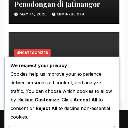
Penodongan di Jatinangor
MAY 14, 2026
MIMIN-BERITA
UNCATEGORIZED
Kronologi Mahasiswa ITB
We respect your privacy
Hilang di Gunung Puntang
Cookies help us improve your experience,
MAY 11, 2026
MIMIN-BERITA
deliver personalized content, and analyze
traffic. You can choose which cookies to allow
by clicking
Customize
. Click
Accept All
to
consent or
Reject All
to decline non-essential
cookies.