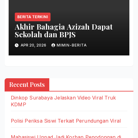
BERITA TERKINI
Akhir Bahagia Azizah Dapat
Sekolah dan BPJS
APR 20, 2026
MIMIN-BERITA
Recent Posts
Dinkop Surabaya Jelaskan Video Viral Truk
KDMP
Polisi Periksa Siswi Terkait Perundungan Viral
Mahasiswi Unpad Jadi Korban Penodongan di