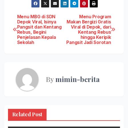
Post
Menu MBG di SDN
Menu Program
Depok Viral, Isinya
Makan Bergizi Gratis
Pangsit dan Kentang
Viral di Depok, dari
navigation
Rebus, Begini
Kentang Rebus
Penjelasan Kepala
hingga Keripik
Sekolah
Pangsit Jadi Sorotan
By
mimin-berita
Related Post