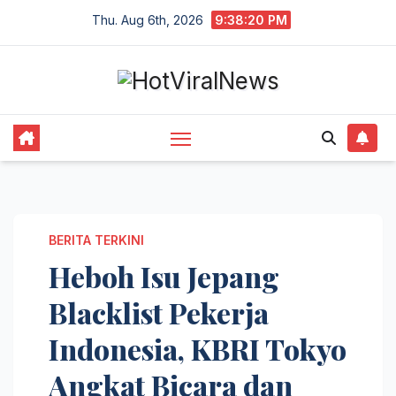
Skip
Thu. Aug 6th, 2026
9:38:20 PM
to
content
BERITA TERKINI
Heboh Isu Jepang
Blacklist Pekerja
Indonesia, KBRI Tokyo
Angkat Bicara dan