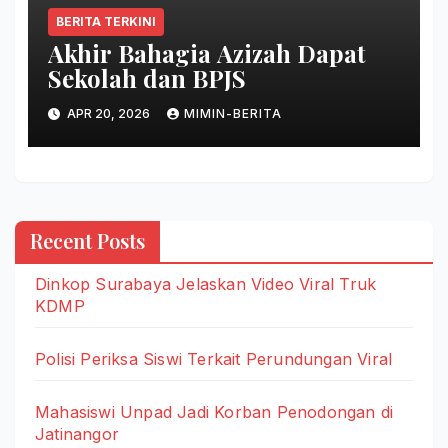
BERITA TERKINI
Akhir Bahagia Azizah Dapat
Sekolah dan BPJS
APR 20, 2026
MIMIN-BERITA
Recent Posts
Dinkop Surabaya Jelaskan Video Viral Truk
KDMP
Polisi Periksa Siswi Terkait Perundungan Viral
Mahasiswi Unpad Jadi Korban Penodongan di
Jatinangor