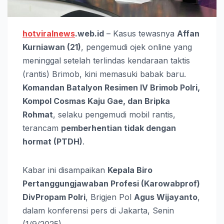
hotviralnews
.web.id
– Kasus tewasnya
Affan
Kurniawan (21)
, pengemudi ojek online yang
meninggal setelah terlindas kendaraan taktis
(rantis) Brimob, kini memasuki babak baru.
Komandan Batalyon Resimen IV Brimob Polri,
Kompol Cosmas Kaju Gae, dan Bripka
Rohmat
, selaku pengemudi mobil rantis,
terancam
pemberhentian tidak dengan
hormat (PTDH)
.
Kabar ini disampaikan
Kepala Biro
Pertanggungjawaban Profesi (Karowabprof)
DivPropam Polri
, Brigjen Pol
Agus Wijayanto
,
dalam konferensi pers di Jakarta, Senin
(1/9/2025).