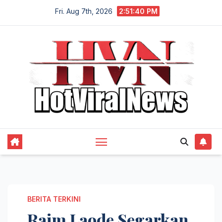
Skip
Fri. Aug 7th, 2026
2:51:40 PM
to
content
BERITA TERKINI
Raim Laode Segarkan