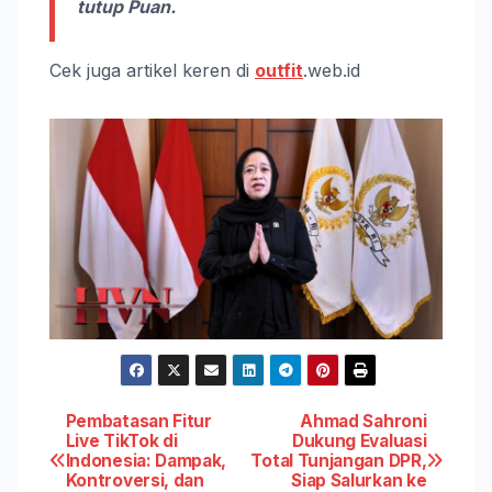
tutup Puan.
Cek juga artikel keren di
outfit
.web.id
Post
Pembatasan Fitur
Ahmad Sahroni
Live TikTok di
Dukung Evaluasi
Indonesia: Dampak,
Total Tunjangan DPR,
navigation
Kontroversi, dan
Siap Salurkan ke