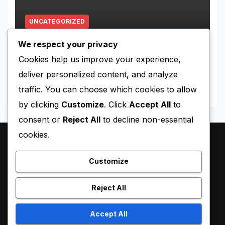
UNCATEGORIZED
Kronologi Mahasiswa ITB
We respect your privacy
Hilang di Gunung Puntang
Cookies help us improve your experience,
MAY 11, 2026
MIMIN-BERITA
deliver personalized content, and analyze
traffic. You can choose which cookies to allow
by clicking
Customize
. Click
Accept All
to
consent or
Reject All
to decline non-essential
cookies.
Customize
Reject All
Proudly powered by WordPress
|
Theme:
Pulse News
by
Accept All
Themeansar
.