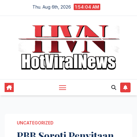
Skip
Thu. Aug 6th, 2026
1:54:05 AM
to
content
UNCATEGORIZED
PBB Soroti Penyitaan