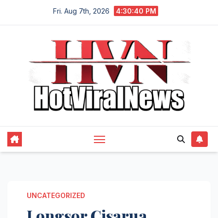
Skip
Fri. Aug 7th, 2026
4:30:41 PM
to
content
UNCATEGORIZED
Longsor Cisarua