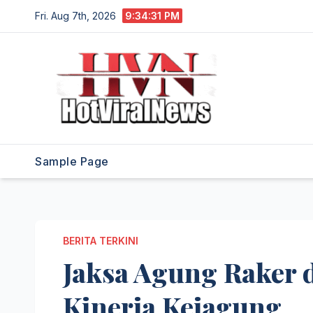
Skip
Fri. Aug 7th, 2026
9:34:32 PM
to
content
Sample Page
BERITA TERKINI
Jaksa Agung Raker 
Kinerja Kejagung