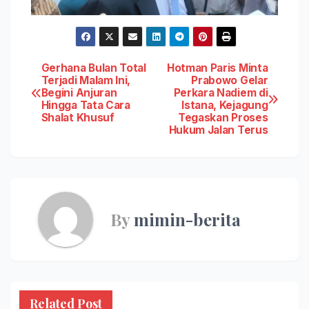
Post
Gerhana Bulan Total
Hotman Paris Minta
Terjadi Malam Ini,
Prabowo Gelar
Begini Anjuran
Perkara Nadiem di
navigation
Hingga Tata Cara
Istana, Kejagung
Shalat Khusuf
Tegaskan Proses
Hukum Jalan Terus
By
mimin-berita
Related Post