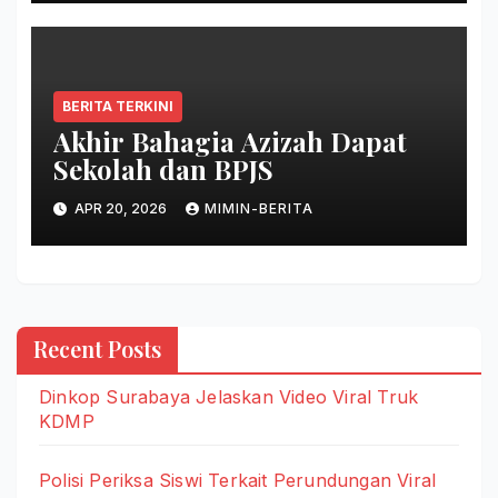
BERITA TERKINI
Akhir Bahagia Azizah Dapat
Sekolah dan BPJS
APR 20, 2026
MIMIN-BERITA
Recent Posts
Dinkop Surabaya Jelaskan Video Viral Truk
KDMP
Polisi Periksa Siswi Terkait Perundungan Viral