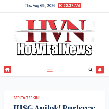
Skip
Thu. Aug 6th, 2026
10:20:37 AM
to
content
BERITA TERKINI
IHSG Anjlok! Purbaya: