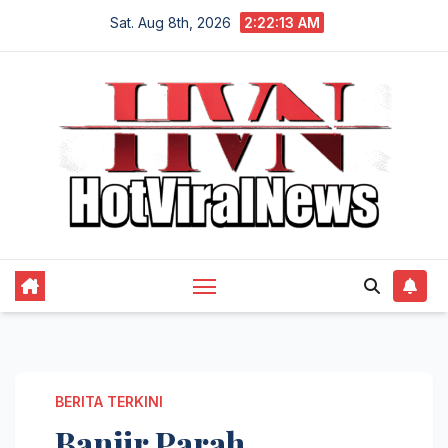
Skip
Sat. Aug 8th, 2026
2:22:14 AM
to
content
BERITA TERKINI
Banjir Parah